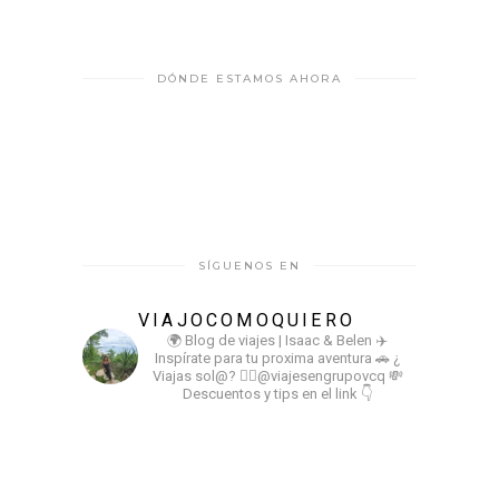
DÓNDE ESTAMOS AHORA
SÍGUENOS EN
VIAJOCOMOQUIERO
🌍 Blog de viajes | Isaac & Belen
✈️
Inspírate para tu proxima aventura
🚗 ¿
Viajas sol@? 👉🏻@viajesengrupovcq
💸
Descuentos y tips en el link 👇