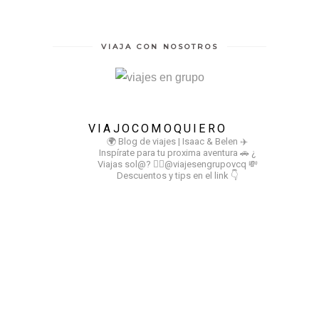
VIAJA CON NOSOTROS
VIAJOCOMOQUIERO
🌍 Blog de viajes | Isaac & Belen
✈️
Inspírate para tu proxima aventura
🚗 ¿
Viajas sol@? 👉🏻@viajesengrupovcq
💸
Descuentos y tips en el link 👇