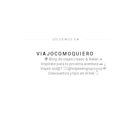
SÍGUENOS EN
VIAJOCOMOQUIERO
🌍 Blog de viajes | Isaac & Belen
✈️
Inspírate para tu proxima aventura
🚗 ¿
Viajas sol@? 👉🏻@viajesengrupovcq
💸
Descuentos y tips en el link 👇