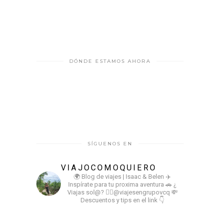
DÓNDE ESTAMOS AHORA
SÍGUENOS EN
VIAJOCOMOQUIERO
🌍 Blog de viajes | Isaac & Belen
✈️
Inspírate para tu proxima aventura
🚗 ¿
Viajas sol@? 👉🏻@viajesengrupovcq
💸
Descuentos y tips en el link 👇