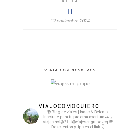
BELEN
12 noviembre 2024
VIAJA CON NOSOTROS
VIAJOCOMOQUIERO
🌍 Blog de viajes | Isaac & Belen
✈️
Inspírate para tu proxima aventura
🚗 ¿
Viajas sol@? 👉🏻@viajesengrupovcq
💸
Descuentos y tips en el link 👇