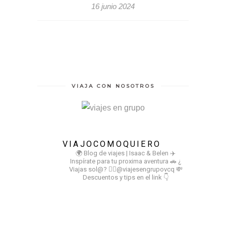
16 junio 2024
VIAJA CON NOSOTROS
VIAJOCOMOQUIERO
🌍 Blog de viajes | Isaac & Belen
✈️
Inspírate para tu proxima aventura
🚗 ¿
Viajas sol@? 👉🏻@viajesengrupovcq
💸
Descuentos y tips en el link 👇