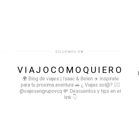
SÍGUENOS EN
VIAJOCOMOQUIERO
🌍 Blog de viajes | Isaac & Belen
✈️ Inspírate
para tu proxima aventura
🚗 ¿ Viajas sol@? 👉🏻
@viajesengrupovcq
💸 Descuentos y tips en el
link 👇