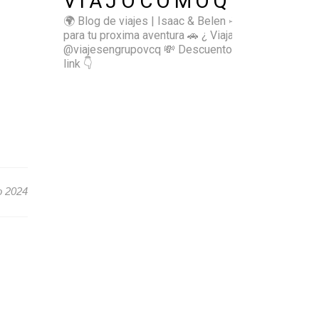
VIAJOCOMOQUIERO
🌍 Blog de viajes | Isaac & Belen
✈️ Inspírate
para tu proxima aventura
🚗 ¿ Viajas sol@? 👉🏻
@viajesengrupovcq
💸 Descuentos y tips en el
link 👇
o 2024