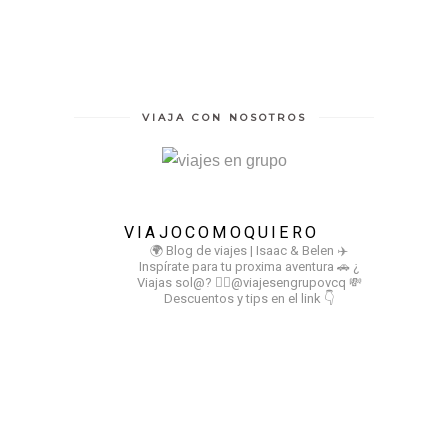
VIAJA CON NOSOTROS
VIAJOCOMOQUIERO
🌍 Blog de viajes | Isaac & Belen
✈️
Inspírate para tu proxima aventura
🚗 ¿
Viajas sol@? 👉🏻@viajesengrupovcq
💸
Descuentos y tips en el link 👇