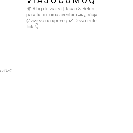
VIAJOCOMOQUIERO
🌍 Blog de viajes | Isaac & Belen
✈️ Inspírate
para tu proxima aventura
🚗 ¿ Viajas sol@? 👉🏻
@viajesengrupovcq
💸 Descuentos y tips en el
link 👇
o 2024