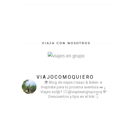
VIAJA CON NOSOTROS
VIAJOCOMOQUIERO
🌍 Blog de viajes | Isaac & Belen
✈️
Inspírate para tu proxima aventura
🚗 ¿
Viajas sol@? 👉🏻@viajesengrupovcq
💸
Descuentos y tips en el link 👇