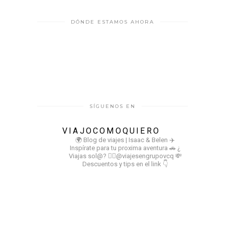
DÓNDE ESTAMOS AHORA
SÍGUENOS EN
VIAJOCOMOQUIERO
🌍 Blog de viajes | Isaac & Belen
✈️
Inspírate para tu proxima aventura
🚗 ¿
Viajas sol@? 👉🏻@viajesengrupovcq
💸
Descuentos y tips en el link 👇