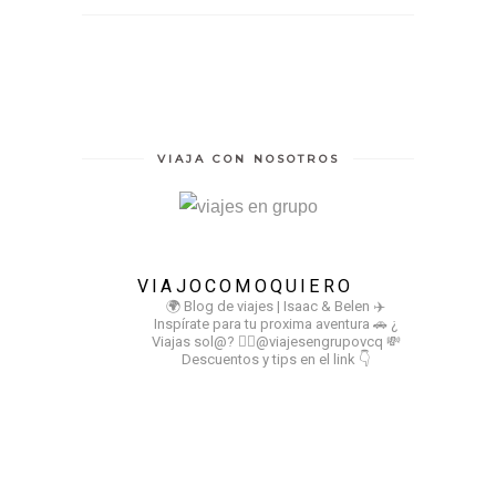
VIAJA CON NOSOTROS
VIAJOCOMOQUIERO
🌍 Blog de viajes | Isaac & Belen
✈️
Inspírate para tu proxima aventura
🚗 ¿
Viajas sol@? 👉🏻@viajesengrupovcq
💸
Descuentos y tips en el link 👇