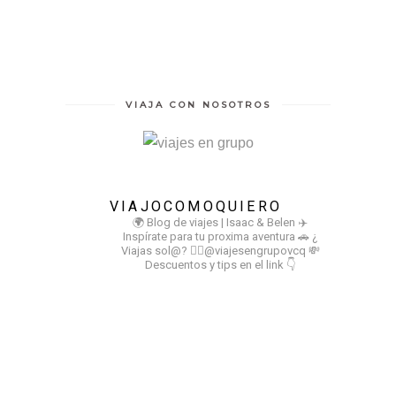
VIAJA CON NOSOTROS
VIAJOCOMOQUIERO
🌍 Blog de viajes | Isaac & Belen
✈️
Inspírate para tu proxima aventura
🚗 ¿
Viajas sol@? 👉🏻@viajesengrupovcq
💸
Descuentos y tips en el link 👇