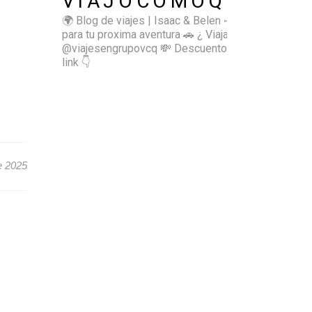
VIAJOCOMOQUIERO
🌍 Blog de viajes | Isaac & Belen
✈️ Inspírate
para tu proxima aventura
🚗 ¿ Viajas sol@? 👉🏻
@viajesengrupovcq
💸 Descuentos y tips en el
link 👇
e 2025