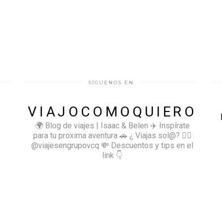
SÍGUENOS EN
VIAJOCOMOQUIERO
🌍 Blog de viajes | Isaac & Belen
✈️ Inspírate
para tu proxima aventura
🚗 ¿ Viajas sol@? 👉🏻
@viajesengrupovcq
💸 Descuentos y tips en el
link 👇