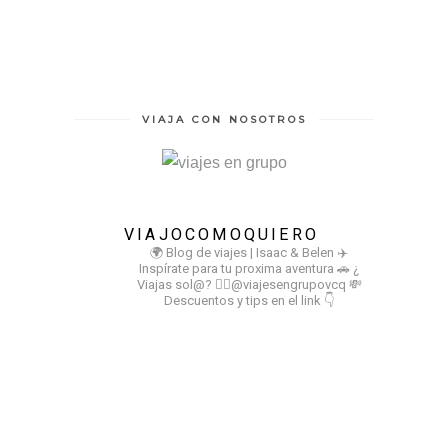
VIAJA CON NOSOTROS
VIAJOCOMOQUIERO
🌍 Blog de viajes | Isaac & Belen
✈️
Inspírate para tu proxima aventura
🚗 ¿
Viajas sol@? 👉🏻@viajesengrupovcq
💸
Descuentos y tips en el link 👇