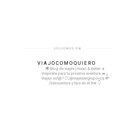
SÍGUENOS EN
VIAJOCOMOQUIERO
🌍 Blog de viajes | Isaac & Belen
✈️
Inspírate para tu proxima aventura
🚗 ¿
Viajas sol@? 👉🏻@viajesengrupovcq
💸
Descuentos y tips en el link 👇