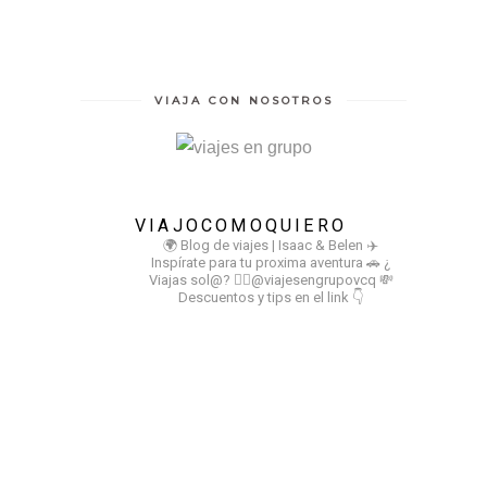
VIAJA CON NOSOTROS
VIAJOCOMOQUIERO
🌍 Blog de viajes | Isaac & Belen
✈️
Inspírate para tu proxima aventura
🚗 ¿
Viajas sol@? 👉🏻@viajesengrupovcq
💸
Descuentos y tips en el link 👇