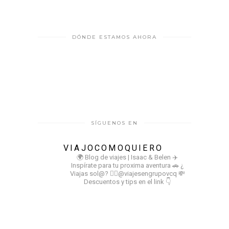
DÓNDE ESTAMOS AHORA
SÍGUENOS EN
VIAJOCOMOQUIERO
🌍 Blog de viajes | Isaac & Belen
✈️
Inspírate para tu proxima aventura
🚗 ¿
Viajas sol@? 👉🏻@viajesengrupovcq
💸
Descuentos y tips en el link 👇