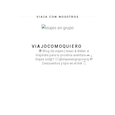
VIAJA CON NOSOTROS
VIAJOCOMOQUIERO
🌍 Blog de viajes | Isaac & Belen
✈️
Inspírate para tu proxima aventura
🚗 ¿
Viajas sol@? 👉🏻@viajesengrupovcq
💸
Descuentos y tips en el link 👇