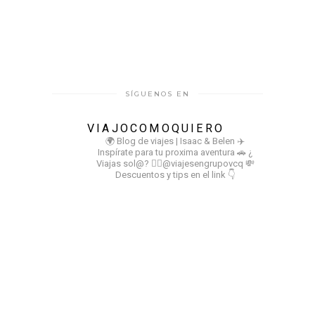
SÍGUENOS EN
VIAJOCOMOQUIERO
🌍 Blog de viajes | Isaac & Belen
✈️
Inspírate para tu proxima aventura
🚗 ¿
Viajas sol@? 👉🏻@viajesengrupovcq
💸
Descuentos y tips en el link 👇