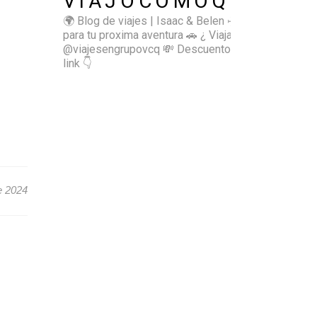
VIAJOCOMOQUIERO
🌍 Blog de viajes | Isaac & Belen
✈️ Inspírate
para tu proxima aventura
🚗 ¿ Viajas sol@? 👉🏻
@viajesengrupovcq
💸 Descuentos y tips en el
link 👇
e 2024