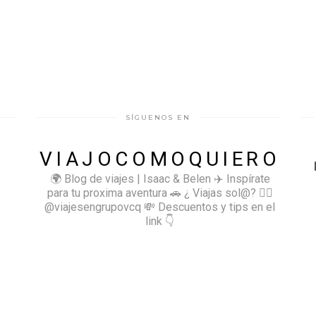
SÍGUENOS EN
VIAJOCOMOQUIERO
🌍 Blog de viajes | Isaac & Belen
✈️ Inspírate
para tu proxima aventura
🚗 ¿ Viajas sol@? 👉🏻
@viajesengrupovcq
💸 Descuentos y tips en el
link 👇