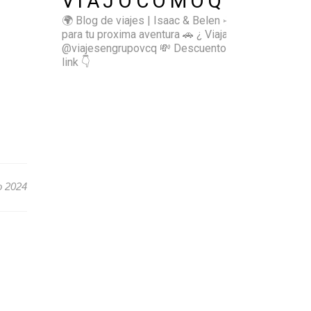
VIAJOCOMOQUIERO
🌍 Blog de viajes | Isaac & Belen
✈️ Inspírate
para tu proxima aventura
🚗 ¿ Viajas sol@? 👉🏻
@viajesengrupovcq
💸 Descuentos y tips en el
link 👇
o 2024