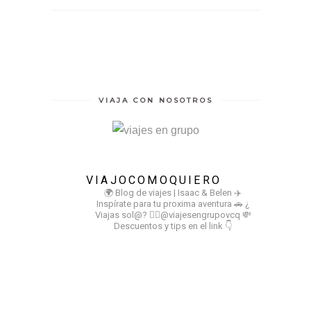
VIAJA CON NOSOTROS
VIAJOCOMOQUIERO
🌍 Blog de viajes | Isaac & Belen
✈️
Inspírate para tu proxima aventura
🚗 ¿
Viajas sol@? 👉🏻@viajesengrupovcq
💸
Descuentos y tips en el link 👇