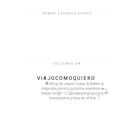
DÓNDE ESTAMOS AHORA
SÍGUENOS EN
VIAJOCOMOQUIERO
🌍 Blog de viajes | Isaac & Belen
✈️
Inspírate para tu proxima aventura
🚗 ¿
Viajas sol@? 👉🏻@viajesengrupovcq
💸
Descuentos y tips en el link 👇