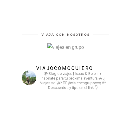
VIAJA CON NOSOTROS
VIAJOCOMOQUIERO
🌍 Blog de viajes | Isaac & Belen
✈️
Inspírate para tu proxima aventura
🚗 ¿
Viajas sol@? 👉🏻@viajesengrupovcq
💸
Descuentos y tips en el link 👇