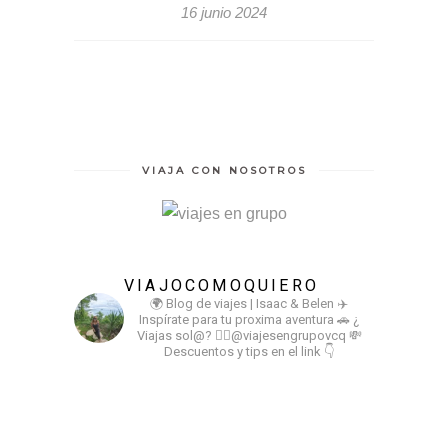
16 junio 2024
VIAJA CON NOSOTROS
VIAJOCOMOQUIERO
🌍 Blog de viajes | Isaac & Belen
✈️
Inspírate para tu proxima aventura
🚗 ¿
Viajas sol@? 👉🏻@viajesengrupovcq
💸
Descuentos y tips en el link 👇