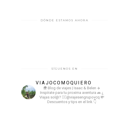
DÓNDE ESTAMOS AHORA
SÍGUENOS EN
VIAJOCOMOQUIERO
🌍 Blog de viajes | Isaac & Belen
✈️
Inspírate para tu proxima aventura
🚗 ¿
Viajas sol@? 👉🏻@viajesengrupovcq
💸
Descuentos y tips en el link 👇