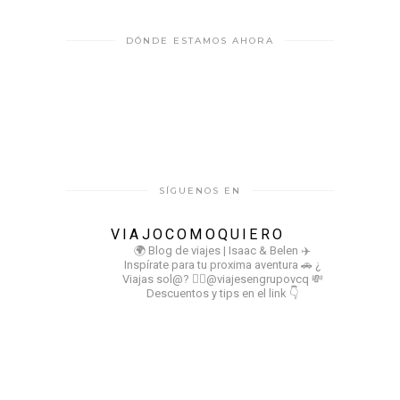
DÓNDE ESTAMOS AHORA
SÍGUENOS EN
VIAJOCOMOQUIERO
🌍 Blog de viajes | Isaac & Belen
✈️
Inspírate para tu proxima aventura
🚗 ¿
Viajas sol@? 👉🏻@viajesengrupovcq
💸
Descuentos y tips en el link 👇