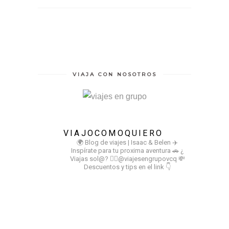
VIAJA CON NOSOTROS
VIAJOCOMOQUIERO
🌍 Blog de viajes | Isaac & Belen
✈️
Inspírate para tu proxima aventura
🚗 ¿
Viajas sol@? 👉🏻@viajesengrupovcq
💸
Descuentos y tips en el link 👇