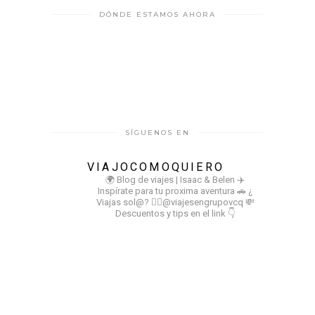
DÓNDE ESTAMOS AHORA
SÍGUENOS EN
VIAJOCOMOQUIERO
🌍 Blog de viajes | Isaac & Belen
✈️
Inspírate para tu proxima aventura
🚗 ¿
Viajas sol@? 👉🏻@viajesengrupovcq
💸
Descuentos y tips en el link 👇