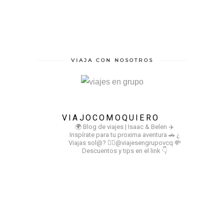
VIAJA CON NOSOTROS
VIAJOCOMOQUIERO
🌍 Blog de viajes | Isaac & Belen
✈️
Inspírate para tu proxima aventura
🚗 ¿
Viajas sol@? 👉🏻@viajesengrupovcq
💸
Descuentos y tips en el link 👇