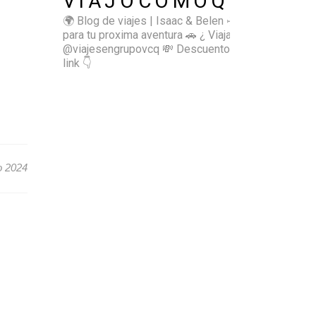
VIAJOCOMOQUIERO
🌍 Blog de viajes | Isaac & Belen
✈️ Inspírate
para tu proxima aventura
🚗 ¿ Viajas sol@? 👉🏻
@viajesengrupovcq
💸 Descuentos y tips en el
link 👇
o 2024