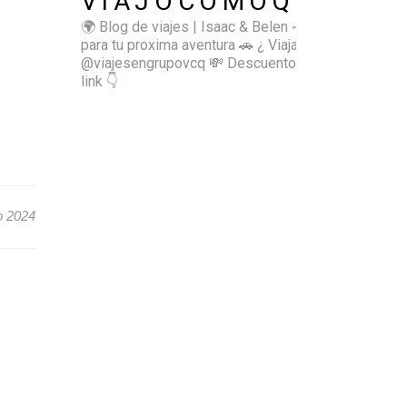
VIAJOCOMOQUIERO
🌍 Blog de viajes | Isaac & Belen
✈️ Inspírate
para tu proxima aventura
🚗 ¿ Viajas sol@? 👉🏻
@viajesengrupovcq
💸 Descuentos y tips en el
link 👇
o 2024