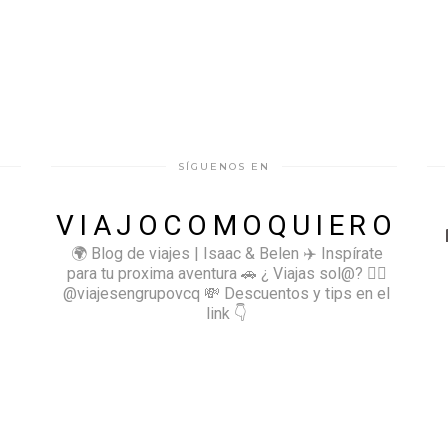
SÍGUENOS EN
VIAJOCOMOQUIERO
🌍 Blog de viajes | Isaac & Belen
✈️ Inspírate
para tu proxima aventura
🚗 ¿ Viajas sol@? 👉🏻
@viajesengrupovcq
💸 Descuentos y tips en el
link 👇