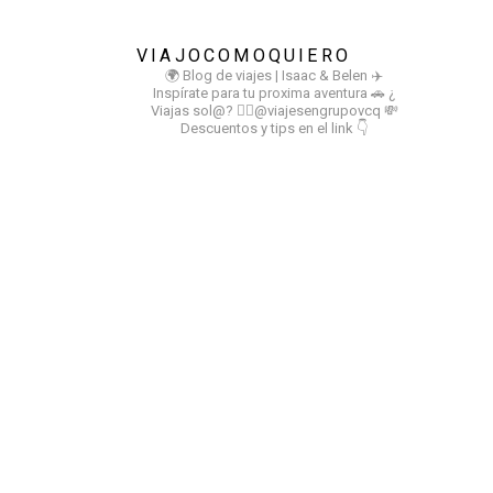
VIAJOCOMOQUIERO
🌍 Blog de viajes | Isaac & Belen
✈️
Inspírate para tu proxima aventura
🚗 ¿
Viajas sol@? 👉🏻@viajesengrupovcq
💸
Descuentos y tips en el link 👇