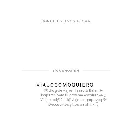
DÓNDE ESTAMOS AHORA
SÍGUENOS EN
VIAJOCOMOQUIERO
🌍 Blog de viajes | Isaac & Belen
✈️
Inspírate para tu proxima aventura
🚗 ¿
Viajas sol@? 👉🏻@viajesengrupovcq
💸
Descuentos y tips en el link 👇