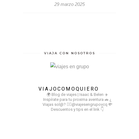
29 marzo 2025
VIAJA CON NOSOTROS
VIAJOCOMOQUIERO
🌍 Blog de viajes | Isaac & Belen
✈️
Inspírate para tu proxima aventura
🚗 ¿
Viajas sol@? 👉🏻@viajesengrupovcq
💸
Descuentos y tips en el link 👇