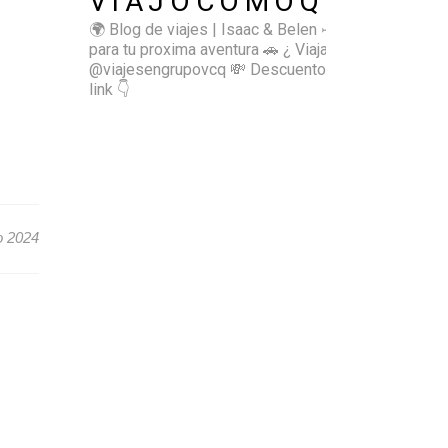
VIAJOCOMOQUIERO
🌍 Blog de viajes | Isaac & Belen
✈️ Inspírate
para tu proxima aventura
🚗 ¿ Viajas sol@? 👉🏻
@viajesengrupovcq
💸 Descuentos y tips en el
link 👇
o 2024