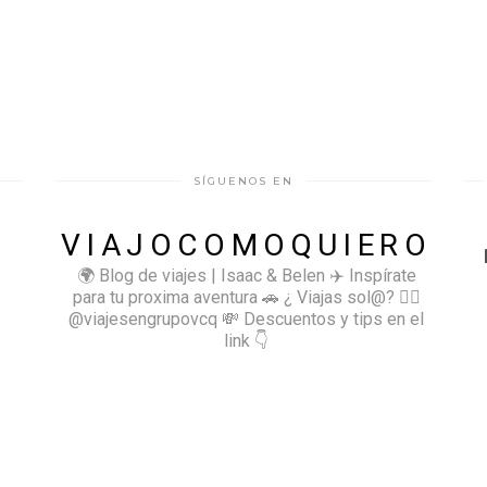
SÍGUENOS EN
VIAJOCOMOQUIERO
🌍 Blog de viajes | Isaac & Belen
✈️ Inspírate
para tu proxima aventura
🚗 ¿ Viajas sol@? 👉🏻
@viajesengrupovcq
💸 Descuentos y tips en el
link 👇