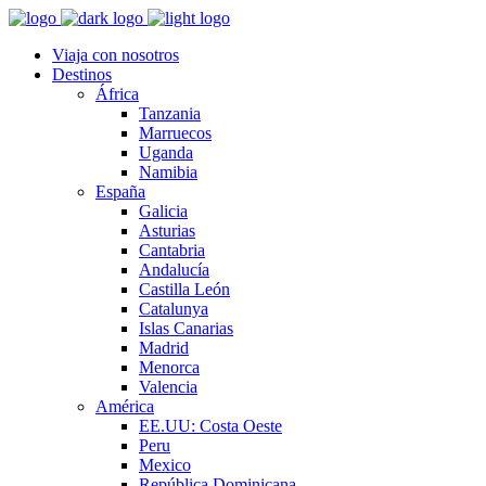
Viaja con nosotros
Destinos
África
Tanzania
Marruecos
Uganda
Namibia
España
Galicia
Asturias
Cantabria
Andalucía
Castilla León
Catalunya
Islas Canarias
Madrid
Menorca
Valencia
América
EE.UU: Costa Oeste
Peru
Mexico
República Dominicana