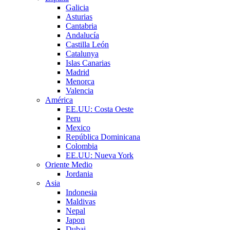
Galicia
Asturias
Cantabria
Andalucía
Castilla León
Catalunya
Islas Canarias
Madrid
Menorca
Valencia
América
EE.UU: Costa Oeste
Peru
Mexico
República Dominicana
Colombia
EE.UU: Nueva York
Oriente Medio
Jordania
Asia
Indonesia
Maldivas
Nepal
Japon
Dubai