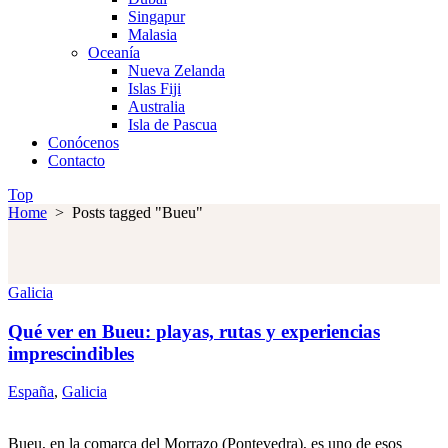
Singapur
Malasia
Oceanía
Nueva Zelanda
Islas Fiji
Australia
Isla de Pascua
Conócenos
Contacto
Top
Home
>
Posts tagged "Bueu"
Galicia
Qué ver en Bueu: playas, rutas y experiencias
imprescindibles
España
,
Galicia
Bueu, en la comarca del Morrazo (Pontevedra), es uno de esos