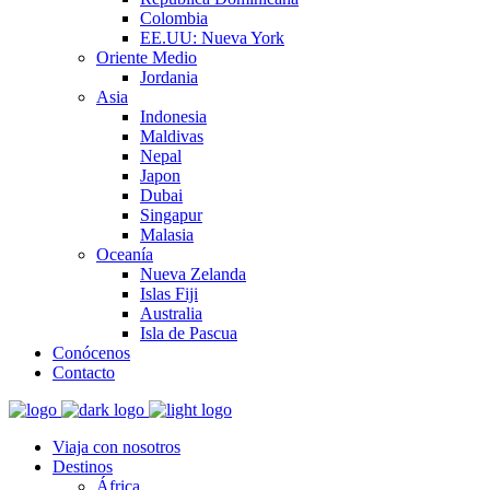
Colombia
EE.UU: Nueva York
Oriente Medio
Jordania
Asia
Indonesia
Maldivas
Nepal
Japon
Dubai
Singapur
Malasia
Oceanía
Nueva Zelanda
Islas Fiji
Australia
Isla de Pascua
Conócenos
Contacto
Viaja con nosotros
Destinos
África