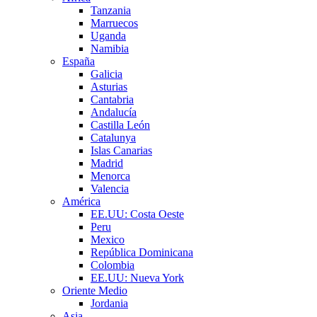
Tanzania
Marruecos
Uganda
Namibia
España
Galicia
Asturias
Cantabria
Andalucía
Castilla León
Catalunya
Islas Canarias
Madrid
Menorca
Valencia
América
EE.UU: Costa Oeste
Peru
Mexico
República Dominicana
Colombia
EE.UU: Nueva York
Oriente Medio
Jordania
Asia