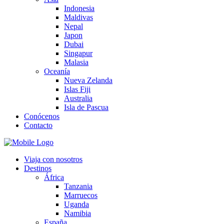
Indonesia
Maldivas
Nepal
Japon
Dubai
Singapur
Malasia
Oceanía
Nueva Zelanda
Islas Fiji
Australia
Isla de Pascua
Conócenos
Contacto
Viaja con nosotros
Destinos
África
Tanzania
Marruecos
Uganda
Namibia
España