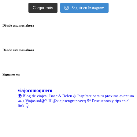
Cargar más
Seguir en Instagram
Dónde estamos ahora
Dónde estamos ahora
Síguenos en
viajocomoquiero
🌍 Blog de viajes | Isaac & Belen
✈️ Inspírate para tu proxima aventura
🚗 ¿ Viajas sol@? 👉🏻@viajesengrupovcq
💸 Descuentos y tips en el
link 👇