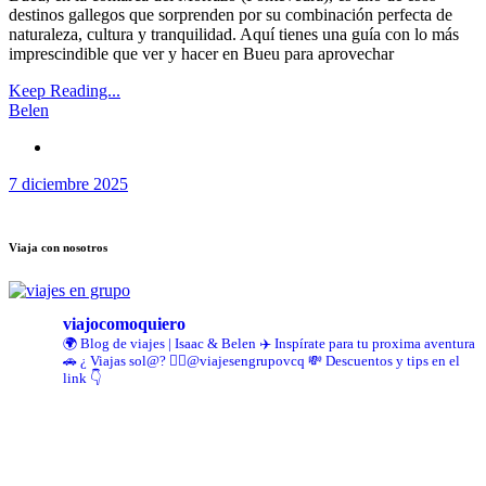
destinos gallegos que sorprenden por su combinación perfecta de
naturaleza, cultura y tranquilidad. Aquí tienes una guía con lo más
imprescindible que ver y hacer en Bueu para aprovechar
Keep Reading...
Belen
7 diciembre 2025
Viaja con nosotros
viajocomoquiero
🌍 Blog de viajes | Isaac & Belen
✈️ Inspírate para tu proxima aventura
🚗 ¿ Viajas sol@? 👉🏻@viajesengrupovcq
💸 Descuentos y tips en el
link 👇