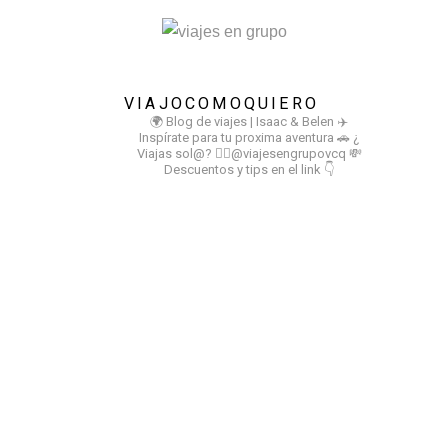
VIAJOCOMOQUIERO
🌍 Blog de viajes | Isaac & Belen
✈️
Inspírate para tu proxima aventura
🚗 ¿
Viajas sol@? 👉🏻@viajesengrupovcq
💸
Descuentos y tips en el link 👇