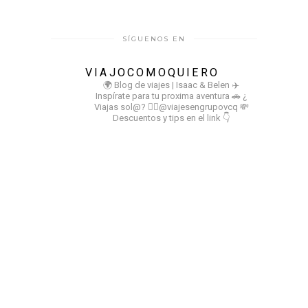
SÍGUENOS EN
VIAJOCOMOQUIERO
🌍 Blog de viajes | Isaac & Belen
✈️
Inspírate para tu proxima aventura
🚗 ¿
Viajas sol@? 👉🏻@viajesengrupovcq
💸
Descuentos y tips en el link 👇