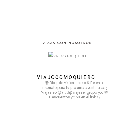
VIAJA CON NOSOTROS
VIAJOCOMOQUIERO
🌍 Blog de viajes | Isaac & Belen
✈️
Inspírate para tu proxima aventura
🚗 ¿
Viajas sol@? 👉🏻@viajesengrupovcq
💸
Descuentos y tips en el link 👇