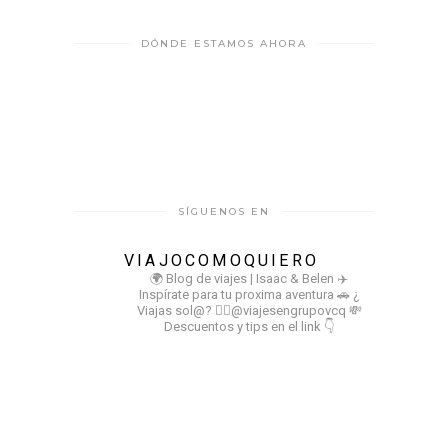
DÓNDE ESTAMOS AHORA
SÍGUENOS EN
VIAJOCOMOQUIERO
🌍 Blog de viajes | Isaac & Belen
✈️
Inspírate para tu proxima aventura
🚗 ¿
Viajas sol@? 👉🏻@viajesengrupovcq
💸
Descuentos y tips en el link 👇