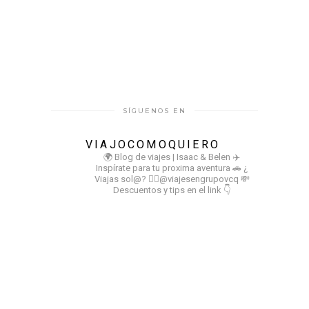
SÍGUENOS EN
VIAJOCOMOQUIERO
🌍 Blog de viajes | Isaac & Belen
✈️
Inspírate para tu proxima aventura
🚗 ¿
Viajas sol@? 👉🏻@viajesengrupovcq
💸
Descuentos y tips en el link 👇