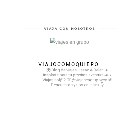
VIAJA CON NOSOTROS
VIAJOCOMOQUIERO
🌍 Blog de viajes | Isaac & Belen
✈️
Inspírate para tu proxima aventura
🚗 ¿
Viajas sol@? 👉🏻@viajesengrupovcq
💸
Descuentos y tips en el link 👇