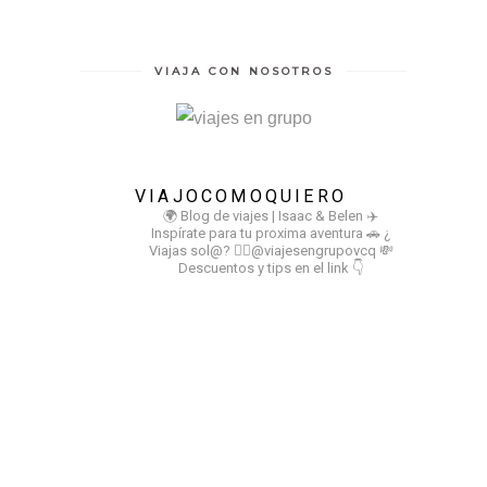
VIAJA CON NOSOTROS
VIAJOCOMOQUIERO
🌍 Blog de viajes | Isaac & Belen
✈️
Inspírate para tu proxima aventura
🚗 ¿
Viajas sol@? 👉🏻@viajesengrupovcq
💸
Descuentos y tips en el link 👇