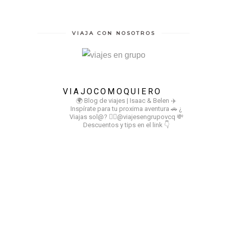
VIAJA CON NOSOTROS
VIAJOCOMOQUIERO
🌍 Blog de viajes | Isaac & Belen
✈️
Inspírate para tu proxima aventura
🚗 ¿
Viajas sol@? 👉🏻@viajesengrupovcq
💸
Descuentos y tips en el link 👇