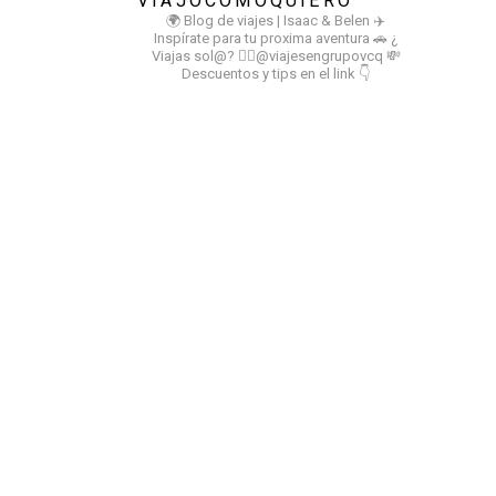
VIAJOCOMOQUIERO
🌍 Blog de viajes | Isaac & Belen
✈️
Inspírate para tu proxima aventura
🚗 ¿
Viajas sol@? 👉🏻@viajesengrupovcq
💸
Descuentos y tips en el link 👇