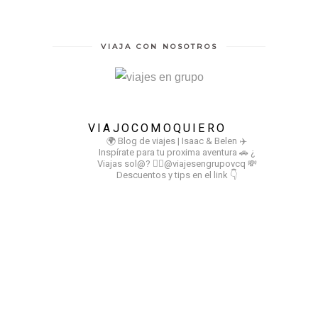
VIAJA CON NOSOTROS
VIAJOCOMOQUIERO
🌍 Blog de viajes | Isaac & Belen
✈️
Inspírate para tu proxima aventura
🚗 ¿
Viajas sol@? 👉🏻@viajesengrupovcq
💸
Descuentos y tips en el link 👇