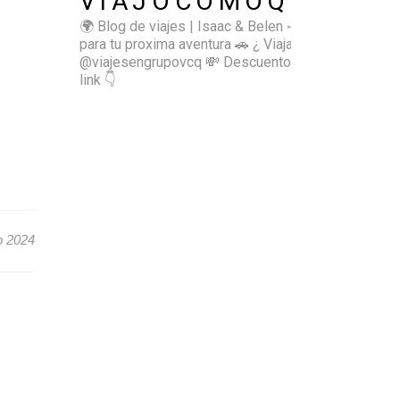
VIAJOCOMOQUIERO
🌍 Blog de viajes | Isaac & Belen
✈️ Inspírate
para tu proxima aventura
🚗 ¿ Viajas sol@? 👉🏻
@viajesengrupovcq
💸 Descuentos y tips en el
link 👇
o 2024