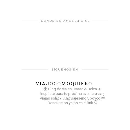
DÓNDE ESTAMOS AHORA
SÍGUENOS EN
VIAJOCOMOQUIERO
🌍 Blog de viajes | Isaac & Belen
✈️
Inspírate para tu proxima aventura
🚗 ¿
Viajas sol@? 👉🏻@viajesengrupovcq
💸
Descuentos y tips en el link 👇