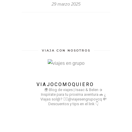
29 marzo 2025
VIAJA CON NOSOTROS
VIAJOCOMOQUIERO
🌍 Blog de viajes | Isaac & Belen
✈️
Inspírate para tu proxima aventura
🚗 ¿
Viajas sol@? 👉🏻@viajesengrupovcq
💸
Descuentos y tips en el link 👇