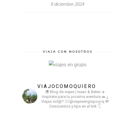
9 diciembre 2024
VIAJA CON NOSOTROS
VIAJOCOMOQUIERO
🌍 Blog de viajes | Isaac & Belen
✈️
Inspírate para tu proxima aventura
🚗 ¿
Viajas sol@? 👉🏻@viajesengrupovcq
💸
Descuentos y tips en el link 👇