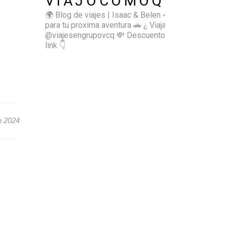
VIAJOCOMOQUIERO
🌍 Blog de viajes | Isaac & Belen
✈️ Inspírate
para tu proxima aventura
🚗 ¿ Viajas sol@? 👉🏻
@viajesengrupovcq
💸 Descuentos y tips en el
link 👇
o 2024