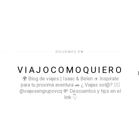
SÍGUENOS EN
VIAJOCOMOQUIERO
🌍 Blog de viajes | Isaac & Belen
✈️ Inspírate
para tu proxima aventura
🚗 ¿ Viajas sol@? 👉🏻
@viajesengrupovcq
💸 Descuentos y tips en el
link 👇