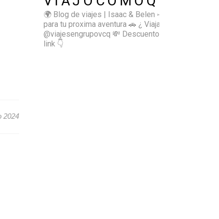
VIAJOCOMOQUIERO
🌍 Blog de viajes | Isaac & Belen
✈️ Inspírate
para tu proxima aventura
🚗 ¿ Viajas sol@? 👉🏻
@viajesengrupovcq
💸 Descuentos y tips en el
link 👇
o 2024