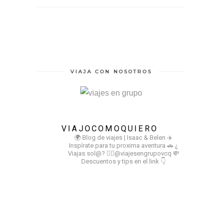
VIAJA CON NOSOTROS
VIAJOCOMOQUIERO
🌍 Blog de viajes | Isaac & Belen
✈️
Inspírate para tu proxima aventura
🚗 ¿
Viajas sol@? 👉🏻@viajesengrupovcq
💸
Descuentos y tips en el link 👇