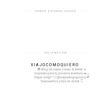
DÓNDE ESTAMOS AHORA
SÍGUENOS EN
VIAJOCOMOQUIERO
🌍 Blog de viajes | Isaac & Belen
✈️
Inspírate para tu proxima aventura
🚗 ¿
Viajas sol@? 👉🏻@viajesengrupovcq
💸
Descuentos y tips en el link 👇