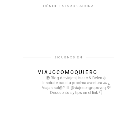
DÓNDE ESTAMOS AHORA
SÍGUENOS EN
VIAJOCOMOQUIERO
🌍 Blog de viajes | Isaac & Belen
✈️
Inspírate para tu proxima aventura
🚗 ¿
Viajas sol@? 👉🏻@viajesengrupovcq
💸
Descuentos y tips en el link 👇