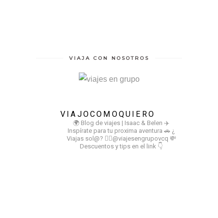
VIAJA CON NOSOTROS
VIAJOCOMOQUIERO
🌍 Blog de viajes | Isaac & Belen
✈️
Inspírate para tu proxima aventura
🚗 ¿
Viajas sol@? 👉🏻@viajesengrupovcq
💸
Descuentos y tips en el link 👇