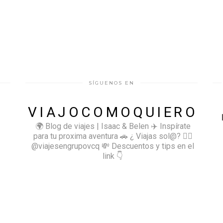
SÍGUENOS EN
VIAJOCOMOQUIERO
🌍 Blog de viajes | Isaac & Belen
✈️ Inspírate
para tu proxima aventura
🚗 ¿ Viajas sol@? 👉🏻
@viajesengrupovcq
💸 Descuentos y tips en el
link 👇