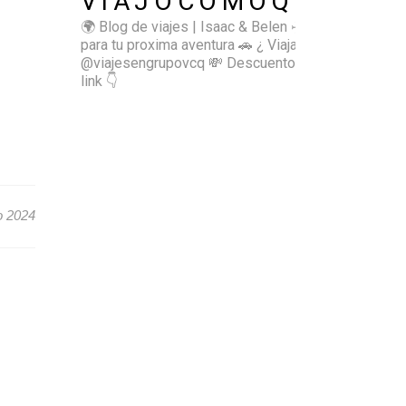
VIAJOCOMOQUIERO
🌍 Blog de viajes | Isaac & Belen
✈️ Inspírate
para tu proxima aventura
🚗 ¿ Viajas sol@? 👉🏻
@viajesengrupovcq
💸 Descuentos y tips en el
link 👇
o 2024