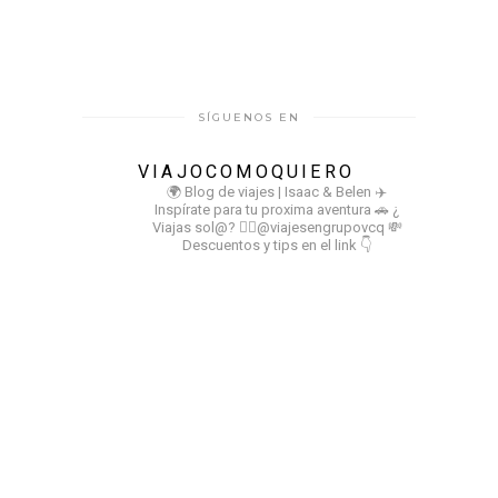
SÍGUENOS EN
VIAJOCOMOQUIERO
🌍 Blog de viajes | Isaac & Belen
✈️
Inspírate para tu proxima aventura
🚗 ¿
Viajas sol@? 👉🏻@viajesengrupovcq
💸
Descuentos y tips en el link 👇