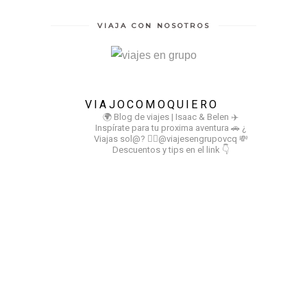
VIAJA CON NOSOTROS
VIAJOCOMOQUIERO
🌍 Blog de viajes | Isaac & Belen
✈️
Inspírate para tu proxima aventura
🚗 ¿
Viajas sol@? 👉🏻@viajesengrupovcq
💸
Descuentos y tips en el link 👇