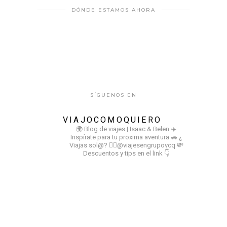
DÓNDE ESTAMOS AHORA
SÍGUENOS EN
VIAJOCOMOQUIERO
🌍 Blog de viajes | Isaac & Belen
✈️
Inspírate para tu proxima aventura
🚗 ¿
Viajas sol@? 👉🏻@viajesengrupovcq
💸
Descuentos y tips en el link 👇