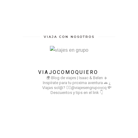
VIAJA CON NOSOTROS
VIAJOCOMOQUIERO
🌍 Blog de viajes | Isaac & Belen
✈️
Inspírate para tu proxima aventura
🚗 ¿
Viajas sol@? 👉🏻@viajesengrupovcq
💸
Descuentos y tips en el link 👇