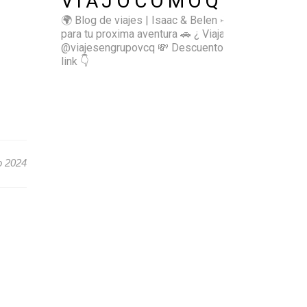
VIAJOCOMOQUIERO
🌍 Blog de viajes | Isaac & Belen
✈️ Inspírate
para tu proxima aventura
🚗 ¿ Viajas sol@? 👉🏻
@viajesengrupovcq
💸 Descuentos y tips en el
link 👇
o 2024