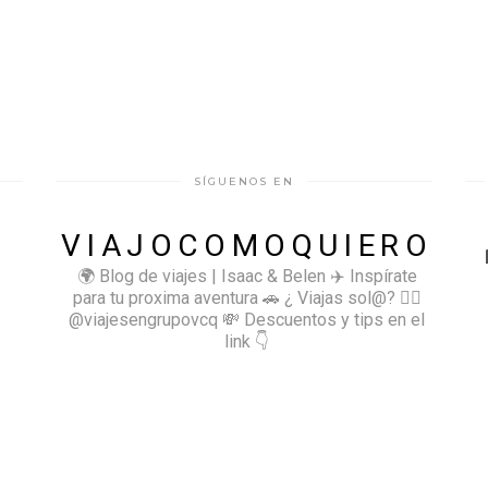
SÍGUENOS EN
VIAJOCOMOQUIERO
🌍 Blog de viajes | Isaac & Belen
✈️ Inspírate
para tu proxima aventura
🚗 ¿ Viajas sol@? 👉🏻
@viajesengrupovcq
💸 Descuentos y tips en el
link 👇