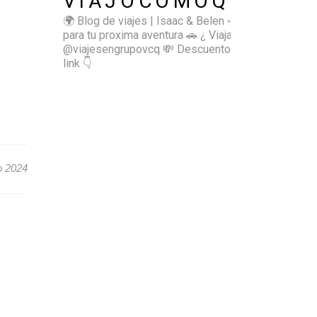
VIAJOCOMOQUIERO
🌍 Blog de viajes | Isaac & Belen
✈️ Inspírate
para tu proxima aventura
🚗 ¿ Viajas sol@? 👉🏻
@viajesengrupovcq
💸 Descuentos y tips en el
link 👇
o 2024