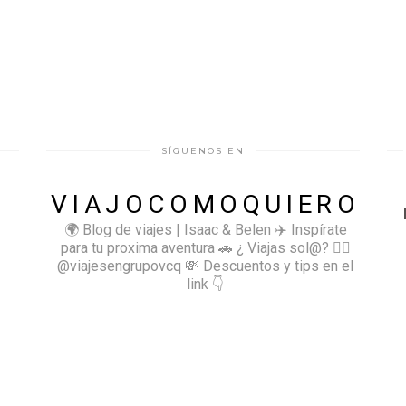
SÍGUENOS EN
VIAJOCOMOQUIERO
🌍 Blog de viajes | Isaac & Belen
✈️ Inspírate
para tu proxima aventura
🚗 ¿ Viajas sol@? 👉🏻
@viajesengrupovcq
💸 Descuentos y tips en el
link 👇