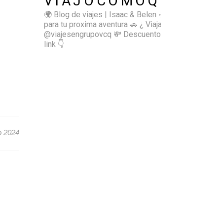
VIAJOCOMOQUIERO
🌍 Blog de viajes | Isaac & Belen
✈️ Inspírate
para tu proxima aventura
🚗 ¿ Viajas sol@? 👉🏻
@viajesengrupovcq
💸 Descuentos y tips en el
link 👇
o 2024