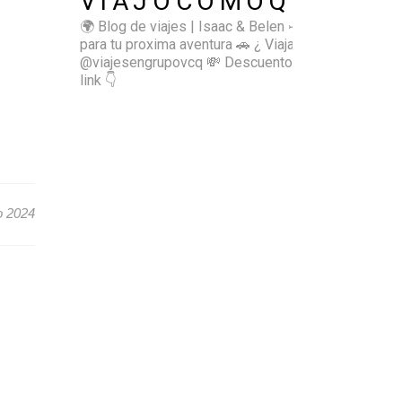
VIAJOCOMOQUIERO
🌍 Blog de viajes | Isaac & Belen
✈️ Inspírate
para tu proxima aventura
🚗 ¿ Viajas sol@? 👉🏻
@viajesengrupovcq
💸 Descuentos y tips en el
link 👇
o 2024