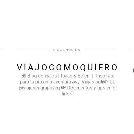
SÍGUENOS EN
VIAJOCOMOQUIERO
🌍 Blog de viajes | Isaac & Belen
✈️ Inspírate
para tu proxima aventura
🚗 ¿ Viajas sol@? 👉🏻
@viajesengrupovcq
💸 Descuentos y tips en el
link 👇