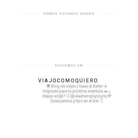
DÓNDE ESTAMOS AHORA
SÍGUENOS EN
VIAJOCOMOQUIERO
🌍 Blog de viajes | Isaac & Belen
✈️
Inspírate para tu proxima aventura
🚗 ¿
Viajas sol@? 👉🏻@viajesengrupovcq
💸
Descuentos y tips en el link 👇