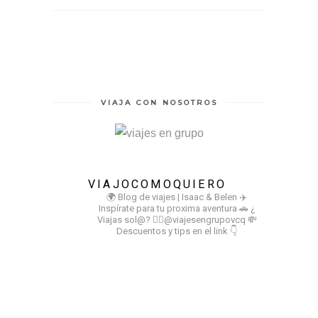
VIAJA CON NOSOTROS
VIAJOCOMOQUIERO
🌍 Blog de viajes | Isaac & Belen
✈️
Inspírate para tu proxima aventura
🚗 ¿
Viajas sol@? 👉🏻@viajesengrupovcq
💸
Descuentos y tips en el link 👇